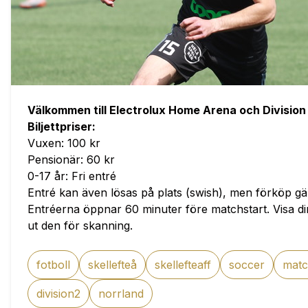
Välkommen till Electrolux Home Arena och Division
Biljettpriser:
Vuxen: 100 kr
Pensionär: 60 kr
0-17 år: Fri entré
Entré kan även lösas på plats (swish), men förköp gä
Entréerna öppnar 60 minuter före matchstart. Visa din 
ut den för skanning.
fotboll
skellefteå
skellefteaff
soccer
mat
division2
norrland