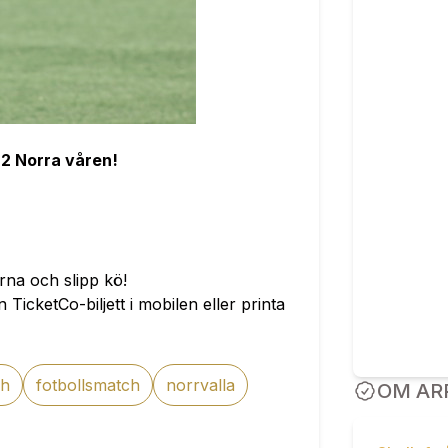
 2 Norra våren!
rna och slipp kö!
TicketCo-biljett i mobilen eller printa
ch
fotbollsmatch
norrvalla
OM AR