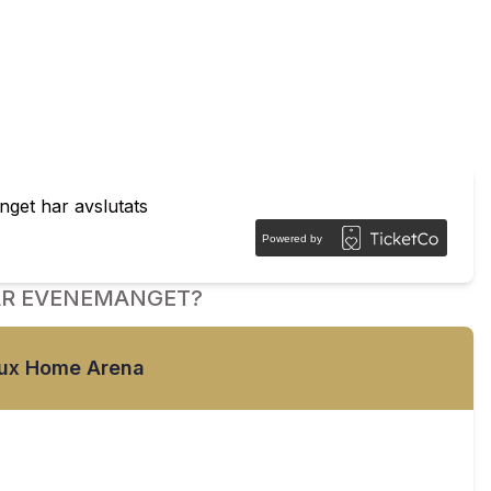
get har avslutats
Powered by
ÄR EVENEMANGET?
lux Home Arena