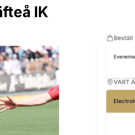
äfteå IK
Beställ
Eveneman
VART 
Electro